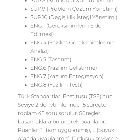
SUP.8 (Konfigürasyon Yönetimi)
SUP.9 (Problem Çözüm Yönetimi)
SUP.10 (Değişiklik İsteği Yönetimi)
ENG.1 (Gereksinimlerin Elde
Edilmesi)
ENG.4 (Yazılım Gereksinimlerinin
Analizi)
ENG.5 (Tasarım)
ENG.6 (Yazılım Geliştirme)
ENG.7 (Yazılım Entegrasyon)
ENG.8 (Yazılım Testi)
Türk Standartları Enstitüsü (TSE)’nün
Seviye 2 denetimlerinde 15 süreçten
toplam 45 soru sorulur. Süreçler,
basamaklara bölünerek puanlanır.
Puanlar F (tam uygulanmış), L (büyük
oranda uygulanmış), P (düşük seviyede