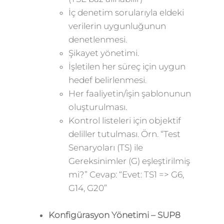
İç denetim sorularıyla eldeki
verilerin uygunluğunun
denetlenmesi.
Şikayet yönetimi.
İşletilen her süreç için uygun
hedef belirlenmesi.
Her faaliyetin/işin şablonunun
oluşturulması.
Kontrol listeleri için objektif
deliller tutulması. Örn. “Test
Senaryoları (TS) ile
Gereksinimler (G) eşleştirilmiş
mi?” Cevap: “Evet: TS1 => G6,
G14, G20”
Konfigürasyon Yönetimi – SUP8