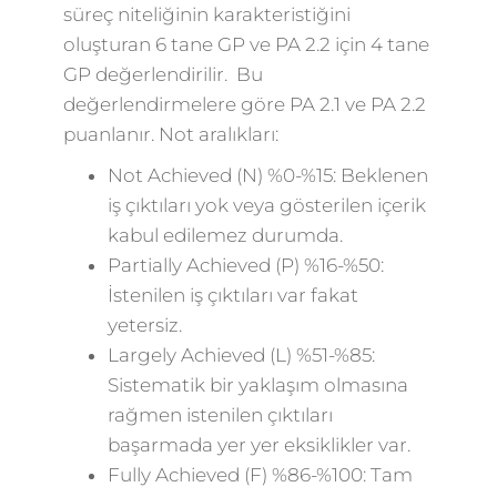
süreç niteliğinin karakteristiğini
oluşturan 6 tane GP ve PA 2.2 için 4 tane
GP değerlendirilir. Bu
değerlendirmelere göre PA 2.1 ve PA 2.2
puanlanır. Not aralıkları:
Not Achieved (N) %0-%15: Beklenen
iş çıktıları yok veya gösterilen içerik
kabul edilemez durumda.
Partially Achieved (P) %16-%50:
İstenilen iş çıktıları var fakat
yetersiz.
Largely Achieved (L) %51-%85:
Sistematik bir yaklaşım olmasına
rağmen istenilen çıktıları
başarmada yer yer eksiklikler var.
Fully Achieved (F) %86-%100: Tam