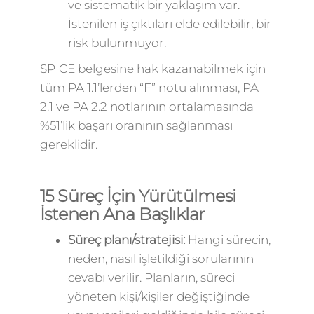
ve sistematik bir yaklaşım var.
İstenilen iş çıktıları elde edilebilir, bir
risk bulunmuyor.
SPICE belgesine hak kazanabilmek için
tüm PA 1.1’lerden “F” notu alınması, PA
2.1 ve PA 2.2 notlarının ortalamasında
%51’lik başarı oranının sağlanması
gereklidir.
15 Süreç İçin Yürütülmesi
İstenen Ana Başlıklar
Süreç planı/stratejisi:
Hangi sürecin,
neden, nasıl işletildiği sorularının
cevabı verilir. Planların, süreci
yöneten kişi/kişiler değiştiğinde