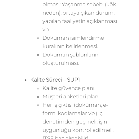
olması: Yaşanma sebebi (kök
neden), ortaya çıkan durum,
yapılan faaliyetin açıklanması
vb.
Doküman isimlendirme
kuralının belirlenmesi.
Doküman şablonların
oluşturulması.
Kalite Süreci –
SUP1
Kalite güvence planı.
Müşteri anketleri planı.
Her iş çıktısı (doküman, e-
form, kodlamalar vb.) iç
denetimden geçmeli, işin
uygunluğu kontrol edilmeli.
(TSE baz alınabilir)