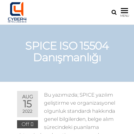
CYBER4INTELLIGENCE
Cyber
MENU
Security
Technologies
SPICE ISO 15504
Danışmanlığı
Bu yazımızda; SPICE yazılım
AUG
15
geliştirme ve organizasyonel
olgunluk standardı hakkında
2022
genel bilgilerden, belge alım
Off
sürecindeki puanlama